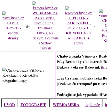
Chatová osada Višňová v Rozt
řeky Berounky v katastrech R
Buková v okrese Rakovník (
hr
... ze tří stran jí obtéká řeka
jí rakovničtí trempové po roce 
Podívejte se jak vypadala dříve 
ÚVOD
FOTOGRAFIE
WEBKAMERA
teploměr
f